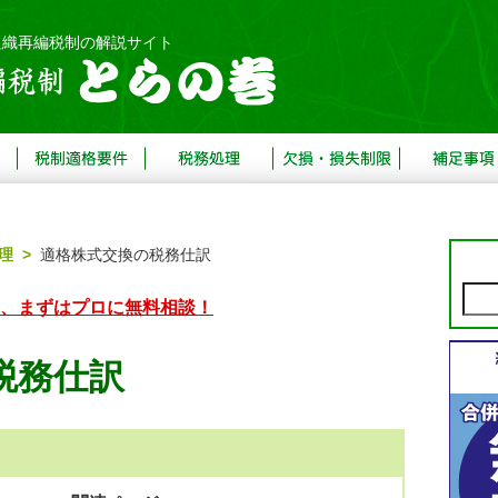
組織再編税制の解説サイト
税
税
欠
補
制
務
損・
足
理 >
適格株式交換の税務仕訳
適
処
損
事
格
理
失
項
、まずはプロに無料相談！
要
制
件
限
税務仕訳