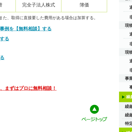
替
完全子法人株式
簿価
また、取得に直接要した費用がある場合は加算する。
現
事例を【無料相談】する
する
現
る
事
、まずはプロに無料相談！
繰
繰
特