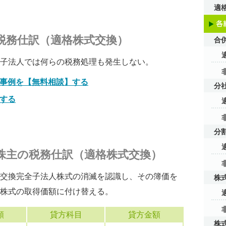
適
税務仕訳（適格株式交換）
合
子法人では何らの税務処理も発生しない。
事例を【無料相談】する
分
する
分
株主の税務仕訳（適格株式交換）
交換完全子法人株式の消滅を認識し、その簿価を
株
株式の取得価額に付け替える。
額
貸方科目
貸方金額
株