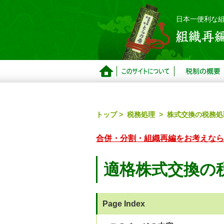
日本一便利な
組
織
再
ト
こ
税
編
ッ
の
制
税
トップ >
税務処理 >
株式交換の税務処
プ
サ
の
制
ペ
イ
概
と
合併・分割・組織再編をお考えなら
ー
ト
要
ら
ジ
に
の
適格株式交換の
つ
巻
い
て
Page Index