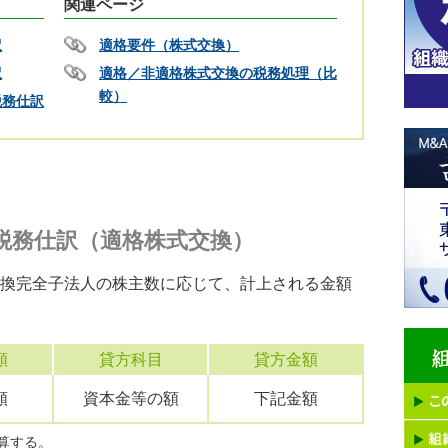
関連ページ
訳
適格要件（株式交換）
訳
適格／非適格株式交換の税務処理（比
較）
税務仕訳
税務仕訳（適格株式交換）
換完全子法人の株主数に応じて、計上される金額
額
貸方科目
貸方金額
額
資本金等の額
下記金額
算する。