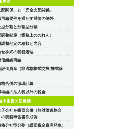
支配関係」と「完全支配関係」
格再編要件を満たす対価の例外
社型分割と分割型分割
産調整勘定（税務上ののれん）
債調整勘定の種類と内容
合せ株式の税務処理
対価組織再編
価評価資産（非適格株式交換/株式移
）
適格合併の循環計算
織再編の法人税以外の税金
全子会社を吸収合併（無対価適格合
）の税務申告書作成例
適格分社型分割（繰延税金資産発生）