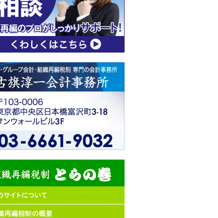
計
事
務
所