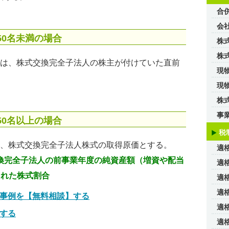
合
会
50名未満の場合
株
株
は、株式交換完全子法人の株主が付けていた直前
現
現
株
事
50名以上の場合
、株式交換完全子法人株式の取得原価とする。
適
交換完全子法人の前事業年度の純資産額（増資や配当
適
された株式割合
適
適
事例を【無料相談】する
適
する
適