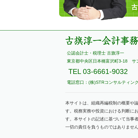
古
公認会計士・税理士 古旗淳一
旗
東京都中央区日本橋富沢町3-18 サ
淳
TEL 03-6661-9032
一
電話窓口：(株)STRコンサルティン
会
計
事
本サイトは、組織再編税制の概要や
務
す。税務実務や投資における判断に
所
す。本サイトの記述に基づいて当事
一切の責任を負うものではありませ