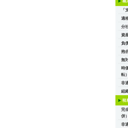
「
適
分
資
負
抱
無
時
転
非
組
完
併
非