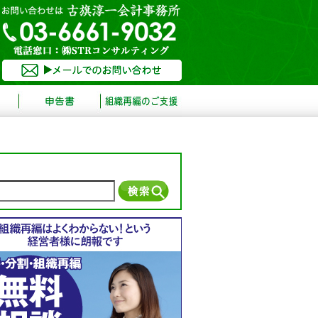
お
問
い
申
サ
合
告
ー
わ
書
ビ
せ
ス
は
古
旗
淳
一
会